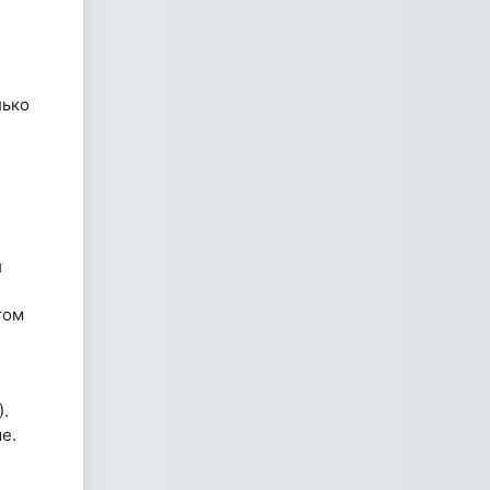
лько
и
том
).
е.