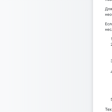
Для
нео
Есл
нес
Те