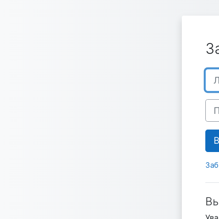
Перейти к основному содержанию
З
Лог
Пар
Заб
Вы
Ува