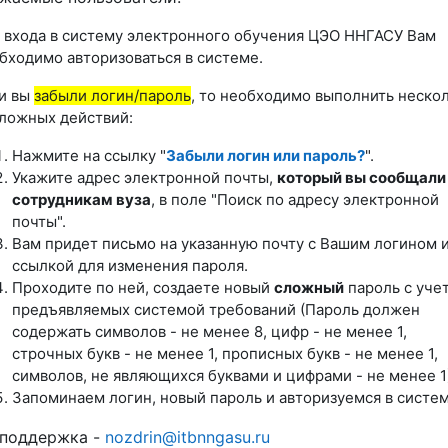
 входа в систему электронного обучения ЦЭО ННГАСУ Вам
бходимо авторизоваться в системе.
и вы
забыли логин/пароль
, то необходимо выполнить неско
ложных действий:
Нажмите на ссылку "
Забыли логин или пароль?
".
Укажите адрес электронной почты,
который вы сообщали
сотрудникам вуза
, в поле "Поиск по адресу электронной
почты".
Вам придет письмо на указанную почту с Вашим логином 
ссылкой для изменения пароля.
Проходите по ней, создаете новый
сложный
пароль с уче
предъявляемых системой требований (Пароль должен
содержать символов - не менее 8, цифр - не менее 1,
строчных букв - не менее 1, прописных букв - не менее 1,
символов, не являющихся буквами и цифрами - не менее 1
Запоминаем логин, новый пароль и авторизуемся в систем
хподдержка -
nozdrin@itbnngasu.ru